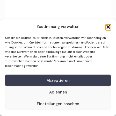
Zustimmung verwalten
Um dir ein optimales Erlebnis zu bieten, verwenden wir Technologien
wie Cookies, um Geräteinformationen zu speichern und/oder darauf
zuzugreifen. Wenn du diesen Technologien zustimmst, können wir Daten
Events
Partners
Join Us
Unsere Angebote
Portfolio
wie das Surfverhalten oder eindeutige IDs auf dieser Website
FAQs
Impressum
Datenschutzerklärung
verarbeiten. Wenn du deine Zustimmung nicht erteilst oder
zurückziehst, können bestimmte Merkmale und Funktionen
beeinträchtigt werden.
Copyright © 2026. Boersenclub Ingolstadt made by FWN
Media. Alle Rechte vorbehalten.
Akzeptieren
Ablehnen
Einstellungen ansehen