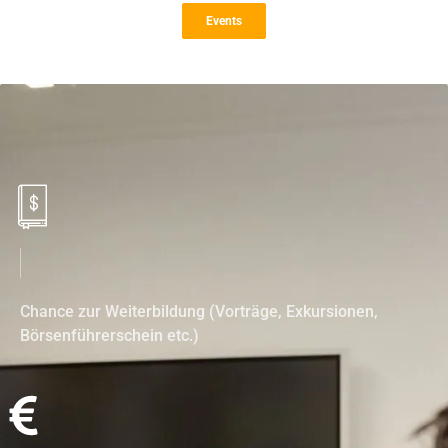
Events
Chance zur Weiterbildung (Vorträge, Exkursionen,
Börsenführerschein etc.)